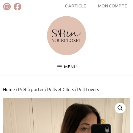
Aller
0 ARTICLE
MON COMPTE
au
contenu
MENU
Home
/
Prêt à porter
/
Pulls et Gilets
/ Pull Lovers